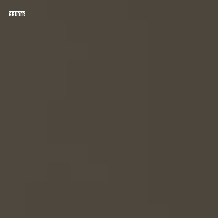
G
R
U
B
E
R